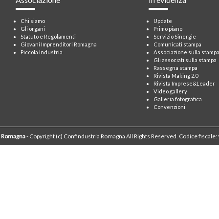
Chi siamo
Update
Gli organi
Primo piano
Statuto e Regolamenti
Servizio Sinergie
Giovani Imprenditori Romagna
Comunicati stampa
Piccola Industria
Associazione sulla stamp
Gli associati sulla stampa
Rassegna stampa
Rivista Making 2.0
Rivista Imprese&Leader
Video gallery
Galleria fotografica
Convenzioni
a Romagna
- Copyright (c) Confindustria Romagna All Rights Reserved. Codice fiscal