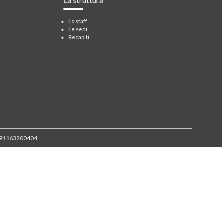
Lo staff
Le sedi
Recapiti
a
e: 91163200404