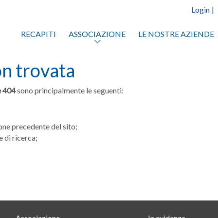
Login
|
RECAPITI
ASSOCIAZIONE
LE NOSTRE AZIENDE
on trovata
e 404
sono principalmente le seguenti:
ne precedente del sito;
 di ricerca;
Associazione
In evidenza